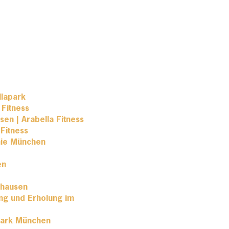
llapark
 Fitness
en | Arabella Fitness
Fitness
nie München
en
nhausen
ing und Erholung im
apark München