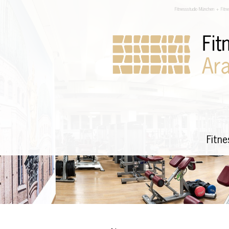
Fitnessstudio München + Fitn
Fitn