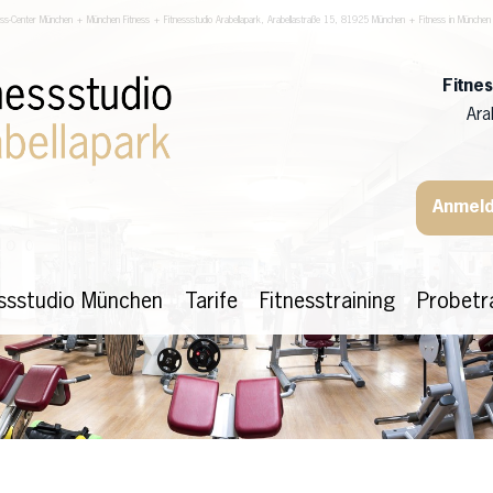
ess-Center München + München Fitness + Fitnessstudio Arabellapark, Arabellastraße 15, 81925 München + Fitness in München
Fitne
Ara
Anmeld
essstudio München
Tarife
Fitnesstraining
Probetr