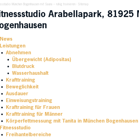
essstudio München Bogenhausen mit Sauna – ruhig trainieren
-
Sitemap
itnessstudio Arabellapark, 81925
ogenhausen
News
Leistungen
Abnehmen
Übergewicht (Adipositas)
Blutdruck
Wasserhaushalt
Krafttraining
Beweglichkeit
Ausdauer
Einweisungstraining
Kraftraining für Frauen
Krafttraining für Männer
Körperfettmessung mit Tanita in München Bogenhausen
Fitnessstudio
Freihantelbereiche