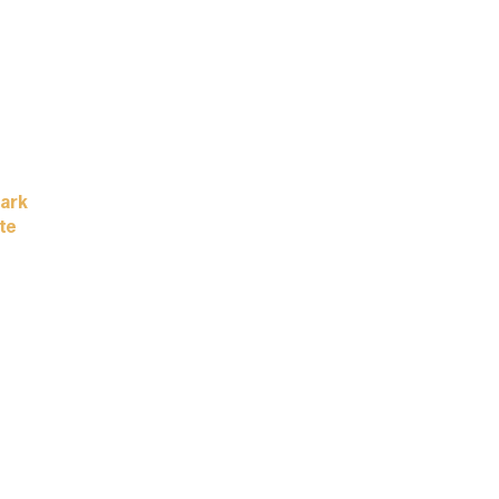
park
te