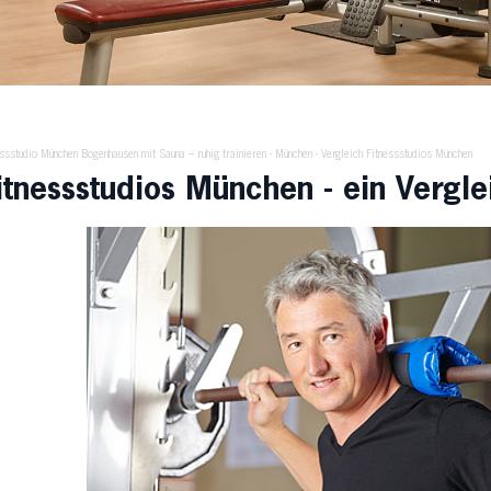
essstudio München Bogenhausen mit Sauna – ruhig trainieren
-
München
-
Vergleich Fitnessstudios München
itnessstudios München - ein Verglei