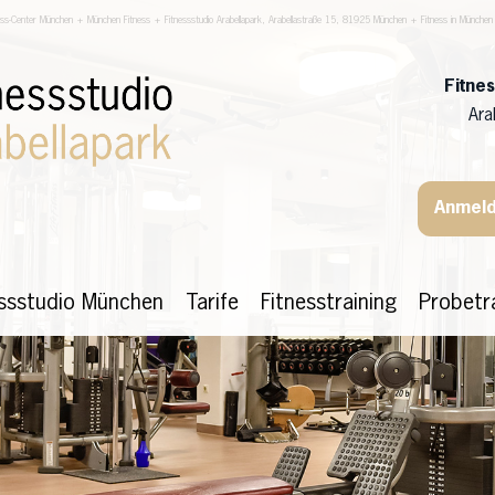
ess-Center München + München Fitness + Fitnessstudio Arabellapark, Arabellastraße 15, 81925 München + Fitness in München
Fitne
Ara
Anmeld
essstudio München
Tarife
Fitnesstraining
Probetr