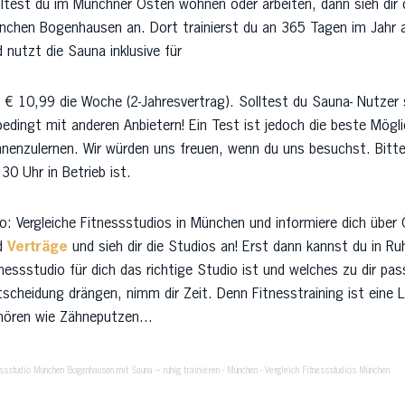
ltest du im Münchner Osten wohnen oder arbeiten, dann sieh dir d
nchen Bogenhausen an. Dort trainierst du an 365 Tagen im Jahr
 nutzt die Sauna inklusive für
 € 10,99 die Woche (2-Jahresvertrag). Solltest du Sauna- Nutzer s
edingt mit anderen Anbietern! Ein Test ist jedoch die beste Mögli
nnenzulernen. Wir würden uns freuen, wenn du uns besuchst. Bitt
30 Uhr in Betrieb ist.
o: Vergleiche Fitnessstudios in München und informiere dich über
d
Verträge
und sieh dir die Studios an! Erst dann kannst du in R
nessstudio für dich das richtige Studio ist und welches zu dir pas
scheidung drängen, nimm dir Zeit. Denn Fitnesstraining ist eine L
hören wie Zähneputzen...
essstudio München Bogenhausen mit Sauna – ruhig trainieren
-
München
-
Vergleich Fitnessstudios München