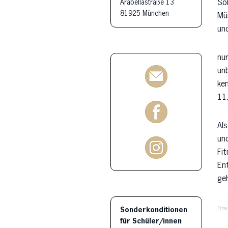
Arabellastraße 13
Sol
81925 München
Mü
und
nur
unb
ke
11.
Als
un
Fit
Ent
ge
Fitn
Sonderkonditionen
für Schüler/innen