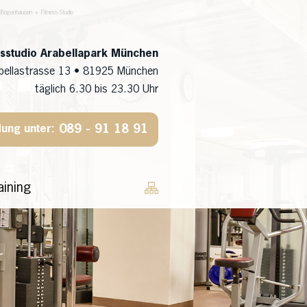
 Bogenhausen + Fitness-Studio
ssstudio Arabellapark München
bellastrasse 13 • 81925 München
täglich 6.30 bis 23.30 Uhr
089 - 91 18 91
ung unter:
aining