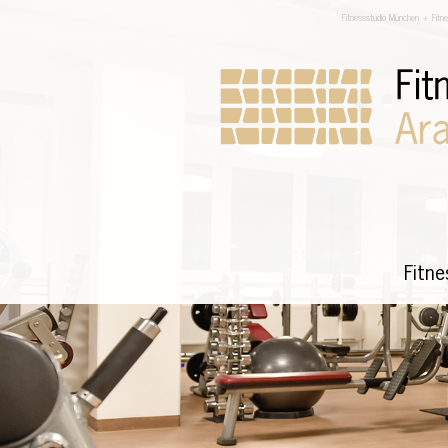
Fitnessstudio München + Fitn
Fitn