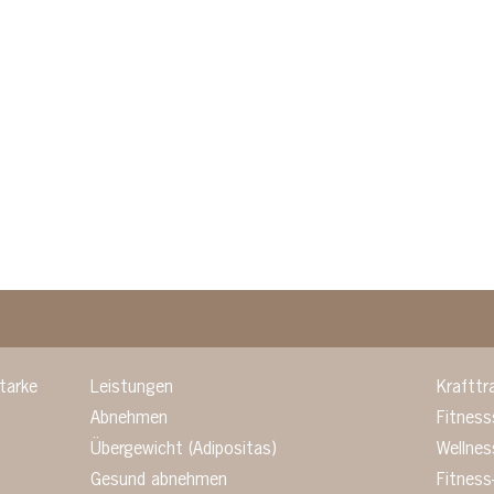
tarke
Leistungen
Krafttr
Abnehmen
Fitnes
Übergewicht (Adipositas)
Wellne
Gesund abnehmen
Fitness