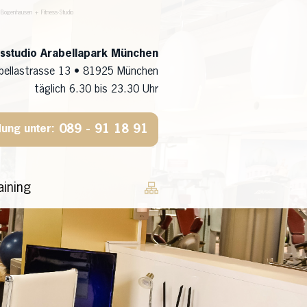
 Bogenhausen + Fitness-Studio
ssstudio Arabellapark München
bellastrasse 13 • 81925 München
täglich 6.30 bis 23.30 Uhr
089 - 91 18 91
ung unter:
aining