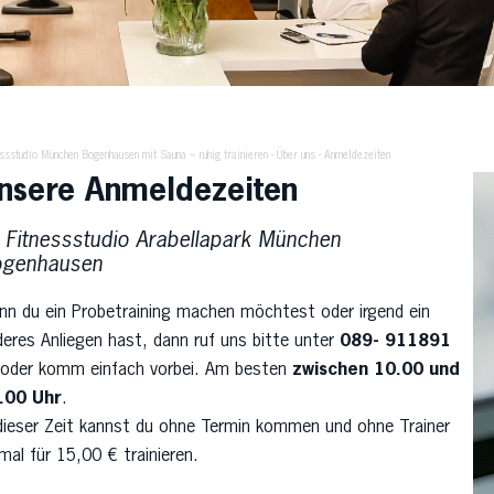
essstudio München Bogenhausen mit Sauna – ruhig trainieren
-
Über uns
-
Anmeldezeiten
nsere Anmeldezeiten
 Fitnessstudio Arabellapark München
genhausen
nn du ein Probetraining machen möchtest oder irgend ein
deres Anliegen hast, dann ruf uns bitte unter
089- 911891
 oder komm einfach vorbei. Am besten
zwischen 10.00 und
.00 Uhr
.
 dieser Zeit kannst du ohne Termin kommen und ohne Trainer
mal für 15,00 € trainieren.