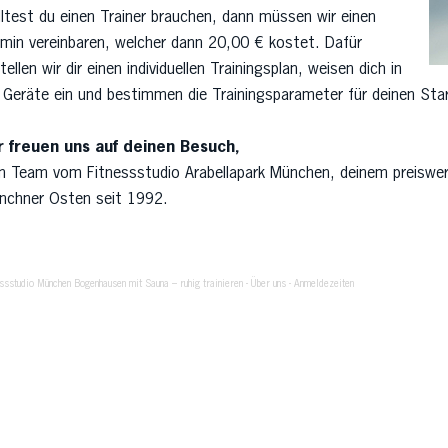
ltest du einen Trainer brauchen, dann müssen wir einen
rmin vereinbaren, welcher dann 20,00 € kostet. Dafür
tellen wir dir einen individuellen Trainingsplan, weisen dich in
 Geräte ein und bestimmen die Trainingsparameter für deinen Star
r freuen uns auf deinen Besuch,
in Team vom Fitnessstudio Arabellapark München, deinem preiswe
nchner Osten seit 1992.
essstudio München Bogenhausen mit Sauna – ruhig trainieren
-
Über uns
-
Anmeldezeiten