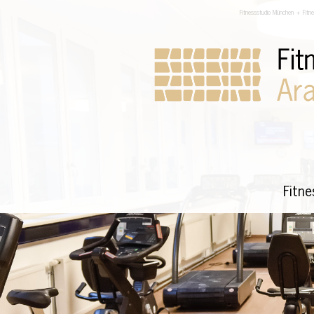
Fitnessstudio München + Fitn
Fitn