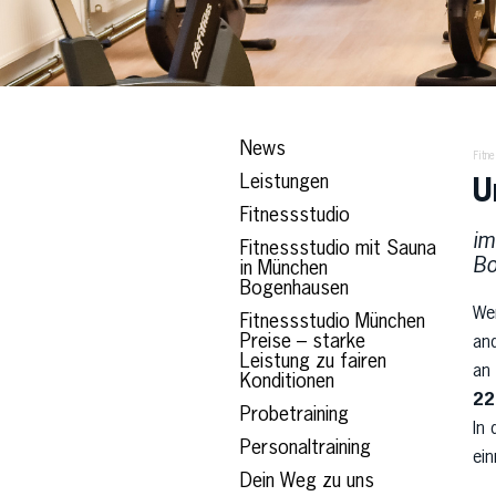
News
Fitn
Leistungen
U
Fitnessstudio
im
Fitnessstudio mit Sauna
Bo
in München
Bogenhausen
We
Fitnessstudio München
Preise – starke
an
Leistung zu fairen
an
Konditionen
22
Probetraining
In
Personaltraining
ein
Dein Weg zu uns